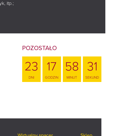
, itp.;
y się w
ego
WSTĘP WOLNY
POZOSTAŁO
23
17
58
30
DNI
GODZIN
MINUT
SEKUND
Wirtualny spacer
Sklep