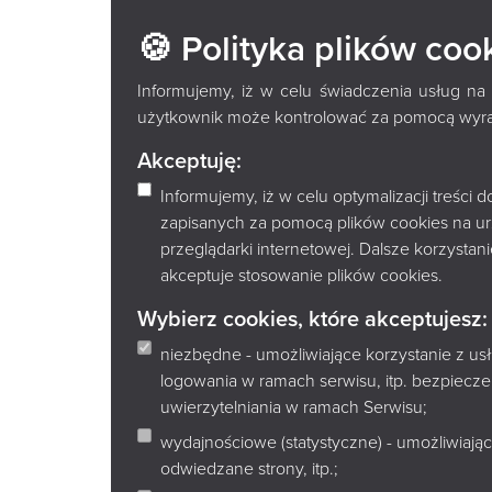
NARODOWE
🍪 Polityka plików coo
ADAMA MI
Informujemy, iż w celu świadczenia usług na
użytkownik może kontrolować za pomocą wyraża
Akceptuję:
Informujemy, iż w celu optymalizacji treści
zapisanych za pomocą plików cookies na u
przeglądarki internetowej. Dalsze korzysta
akceptuje stosowanie plików cookies.
Wybierz cookies, które akceptujesz:
niezbędne - umożliwiające korzystanie z u
logowania w ramach serwisu, itp. bezpiec
W 2026 roku spotkamy się wokół jednego z naj
uwierzytelniania w ramach Serwisu;
Mickiewicza
.
wydajnościowe (statystyczne) - umożliwiając
To utwór, który od pokoleń porusza wyobraźnię 
odwiedzane strony, itp.;
odpowiedzialność i granice między światem żyw