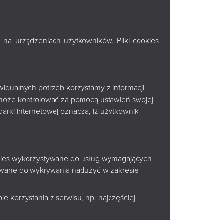
„DZIADY”
 na urządzeniach użytkowników. Pliki cookies
1 wrz 2026
widualnych potrzeb korzystamy z informacji
może kontrolować za pomocą ustawień swojej
a do
arki internetowej oznacza, iż użytkownik
5 wrz 2026
ookies wykorzystywane do usług wymagających
tywane do wykrywania nadużyć w zakresie
KSIĄŻNICA PODLASKA IM.
ŁUKASZA GÓRNICKIEGO
e korzystania z serwisu, np. najczęściej
W BIAŁYMSTOKU
ę,
Marii Curie-Skłodowskiej 14A
ają