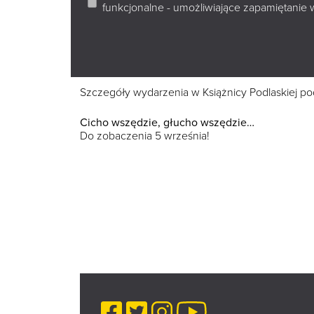
tekstem żywym, niepokojącym i niezwykle ważnym
funkcjonalne - umożliwiające zapamiętanie 
Tegoroczne obchody Narodowego Czytania odb
tę ogólnopolską akcję, której patronuje Para P
Czytania 2026 znajdują się na oficjalnej stronie 
Szczegóły wydarzenia w Książnicy Podlaskiej po
Cicho wszędzie, głucho wszędzie…
Do zobaczenia 5 września!
Facebook
Twitter
Instagram
YouTube