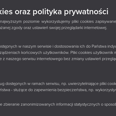
 CZYTANIE 2026: 
kies oraz polityka prywatności
CKIEWICZA
 najwyższym poziomie wykorzystujemy pliki cookies zapisywane
nej zgody oraz ustawień swojej przeglądarki internetowej.
Książnica Podlaska im. Łukasza
 dostępnych w naszym serwisie i dostosowania ich do Państwa indy
rządzeniach końcowych użytkowników. Pliki cookies użytkownik 
Górnickiego w Białymstoku zaprasz
nie z naszego serwisu internetowego bez zmiany ustawień przegląd
wspólnego świętowania kolejnej
odsłony Narodowego Czytania.
sług dostępnych w ramach serwisu, np. uwierzytelniające pliki c
zeństwa - służące do zapewnienia bezpieczeństwa, np. wykorzys
ważniejszych dzieł polskiego romantyzmu –
„Dziadów” Adama
e zbieranie zanonimizowanych informacji statystycznych o sposobi
czytelników, stawia pytania o pamięć, wspólnotę, duchowość, win
ych a światem umarłych. Mickiewiczowskie „Dziady” wciąż pozost