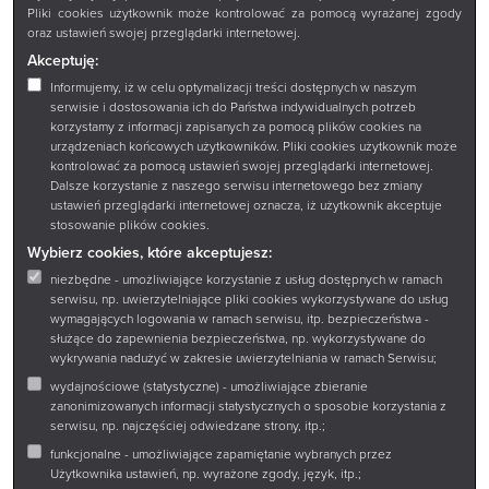
Pliki cookies użytkownik może kontrolować za pomocą wyrażanej zgody
oraz ustawień swojej przeglądarki internetowej.
Akceptuję:
Informujemy, iż w celu optymalizacji treści dostępnych w naszym
serwisie i dostosowania ich do Państwa indywidualnych potrzeb
korzystamy z informacji zapisanych za pomocą plików cookies na
urządzeniach końcowych użytkowników. Pliki cookies użytkownik może
kontrolować za pomocą ustawień swojej przeglądarki internetowej.
Dalsze korzystanie z naszego serwisu internetowego bez zmiany
ustawień przeglądarki internetowej oznacza, iż użytkownik akceptuje
stosowanie plików cookies.
Wybierz cookies, które akceptujesz:
niezbędne - umożliwiające korzystanie z usług dostępnych w ramach
serwisu, np. uwierzytelniające pliki cookies wykorzystywane do usług
wymagających logowania w ramach serwisu, itp. bezpieczeństwa -
służące do zapewnienia bezpieczeństwa, np. wykorzystywane do
wykrywania nadużyć w zakresie uwierzytelniania w ramach Serwisu;
wydajnościowe (statystyczne) - umożliwiające zbieranie
zanonimizowanych informacji statystycznych o sposobie korzystania z
serwisu, np. najczęściej odwiedzane strony, itp.;
funkcjonalne - umożliwiające zapamiętanie wybranych przez
Użytkownika ustawień, np. wyrażone zgody, język, itp.;