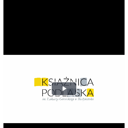
Odtwórz
wideo