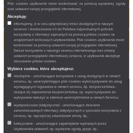
Pliki cookies użytkownik może kontrolować za pomocą wyrażanej zgody
oraz ustawień swojej przeglądarki internetowej.
Epea. Pismo literackie nr 2/2024 (13)
Akceptuję:
20 LISTOPADA 2025
Informujemy, iż w celu optymalizacji treści dostępnych w naszym
serwisie i dostosowania ich do Państwa indywidualnych potrzeb
korzystamy z informacji zapisanych za pomocą plików cookies na
Epea. Pismo literackie nr 1/2024 (12)
urządzeniach końcowych użytkowników. Pliki cookies użytkownik może
kontrolować za pomocą ustawień swojej przeglądarki internetowej.
13 GRUDNIA 2024
Dalsze korzystanie z naszego serwisu internetowego bez zmiany
ustawień przeglądarki internetowej oznacza, iż użytkownik akceptuje
stosowanie plików cookies.
Wybierz cookies, które akceptujesz:
niezbędne - umożliwiające korzystanie z usług dostępnych w ramach
serwisu, np. uwierzytelniające pliki cookies wykorzystywane do usług
wymagających logowania w ramach serwisu, itp. bezpieczeństwa -
służące do zapewnienia bezpieczeństwa, np. wykorzystywane do
Facebook
Twitter
Instagram
YouTube
wykrywania nadużyć w zakresie uwierzytelniania w ramach Serwisu;
wydajnościowe (statystyczne) - umożliwiające zbieranie
zanonimizowanych informacji statystycznych o sposobie korzystania z
Zadaj pytanie
serwisu, np. najczęściej odwiedzane strony, itp.;
Wirtualny spacer
funkcjonalne - umożliwiające zapamiętanie wybranych przez
Użytkownika ustawień, np. wyrażone zgody, język, itp.;
Sklep