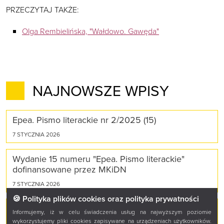
PRZECZYTAJ TAKŻE:
Olga Rembielińska, "Wałdowo. Gawęda"
NAJNOWSZE WPISY
Epea. Pismo literackie nr 2/2025 (15)
7 STYCZNIA 2026
Wydanie 15 numeru "Epea. Pismo literackie"
dofinansowane przez MKiDN
7 STYCZNIA 2026
🍪 Polityka plików cookies oraz polityka prywatności
Epea. Pismo literackie nr 1/2025 (14)
Informujemy, iż w celu świadczenia usług na najwyższym poziomie
wykorzystujemy pliki cookies zapisywane na urządzeniach użytkowników.
20 LISTOPADA 2025