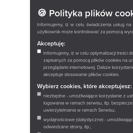
PRZEDŁUŻ KSIĄŻ
🍪 Polityka plików coo
*
Gwiazdka oznacza pola obowiązkowe
Informujemy, iż w celu świadczenia usług na
Imię i nazwisko:
użytkownik może kontrolować za pomocą wyraża
Akceptuję:
Adres e-mail:
Informujemy, iż w celu optymalizacji treści
zapisanych za pomocą plików cookies na u
przeglądarki internetowej. Dalsze korzysta
Treść wiadomości:
akceptuje stosowanie plików cookies.
Wybierz cookies, które akceptujesz:
niezbędne - umożliwiające korzystanie z u
logowania w ramach serwisu, itp. bezpiec
uwierzytelniania w ramach Serwisu;
wydajnościowe (statystyczne) - umożliwiając
odwiedzane strony, itp.;