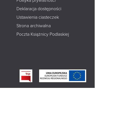
Polityka prywatności
Deklaracja dostępności
Ustawienia ciasteczek
Strona archiwalna
Poczta Książnicy Podlaskiej