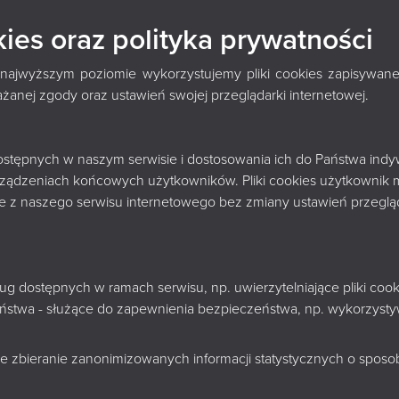
KĘ
kies oraz polityka prywatności
 najwyższym poziomie wykorzystujemy pliki cookies zapisywane
nej zgody oraz ustawień swojej przeglądarki internetowej.
 dostępnych w naszym serwisie i dostosowania ich do Państwa indy
rządzeniach końcowych użytkowników. Pliki cookies użytkownik 
nie z naszego serwisu internetowego bez zmiany ustawień przegląd
sług dostępnych w ramach serwisu, np. uwierzytelniające pliki c
zeństwa - służące do zapewnienia bezpieczeństwa, np. wykorzys
e zbieranie zanonimizowanych informacji statystycznych o sposobi