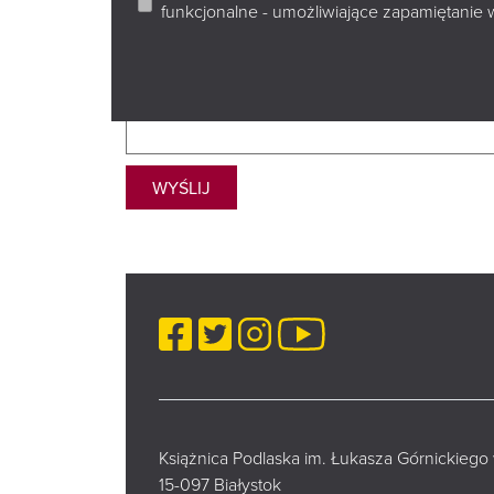
funkcjonalne - umożliwiające zapamiętanie 
Zabezpieczenie formularza:
podaj
wynik dodawania
:
8+4
WYŚLIJ
Facebook
Twitter
Instagram
YouTube
Książnica Podlaska im. Łukasza Górnickiego
15-097 Białystok