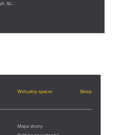
, itp.;
Wirtualny spacer
Sklep
Mapa strony