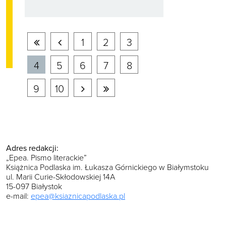
Pierwsza
Poprzednia
1
2
3
strona
strona
4
5
6
7
8
Następna
Ostatnia
9
10
strona
strona
Adres redakcji:
„Epea. Pismo literackie”
Książnica Podlaska im. Łukasza Górnickiego w Białymstoku
ul. Marii Curie-Skłodowskiej 14A
15-097 Białystok
e-mail:
epea@ksiaznicapodlaska.pl