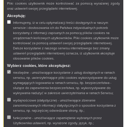
Pliki cookies użytkownik może kontrolować za pomocą wyrażanej zgody
wierszy
oraz ustawień swojej przeglądarki internetowej.
Akceptuję:
Za-żywa-my nadziei, a może
Informujemy, iż w celu optymalizacji treści dostępnych w naszym
snujemy przypuszczenia, że
serwisie i dostosowania ich do Państwa indywidualnych potrzeb
spojrzenie ulepione z gliny tamtej
korzystamy z informacji zapisanych za pomocą plików cookies na
nocy pozwala wpatrywać się w
urządzeniach końcowych użytkowników. Pliki cookies użytkownik może
kontrolować za pomocą ustawień swojej przeglądarki internetowej.
niego jak w świętego. W nas
Dalsze korzystanie z naszego serwisu internetowego bez zmiany
czule wpatrują się wiersze Mai
ustawień przeglądarki internetowej oznacza, iż użytkownik akceptuje
Pszczoły, głaszczą po głowie
stosowanie plików cookies.
szorstką dłonią. Na to wszystko
pozwala czerwony olbrzym. Nie
Wybierz cookies, które akceptujesz:
pożryj nas, jeszcze nie dziś...
niezbędne - umożliwiające korzystanie z usług dostępnych w ramach
serwisu, np. uwierzytelniające pliki cookies wykorzystywane do usług
wymagających logowania w ramach serwisu, itp. bezpieczeństwa -
służące do zapewnienia bezpieczeństwa, np. wykorzystywane do
wykrywania nadużyć w zakresie uwierzytelniania w ramach Serwisu;
wydajnościowe (statystyczne) - umożliwiające zbieranie
zanonimizowanych informacji statystycznych o sposobie korzystania z
serwisu, np. najczęściej odwiedzane strony, itp.;
funkcjonalne - umożliwiające zapamiętanie wybranych przez
Użytkownika ustawień, np. wyrażone zgody, język, itp.;