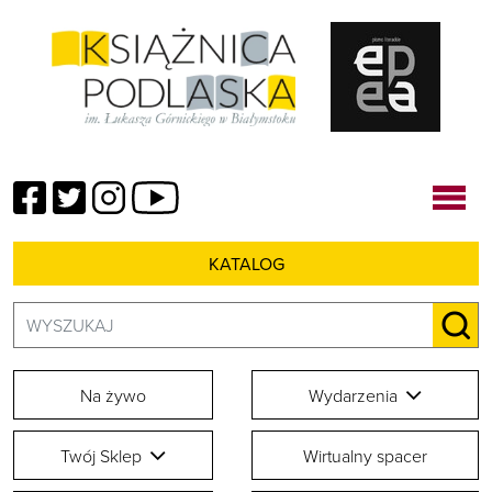
Facebook
Twitter
Instagram
YouTube
KATALOG
Szukaj:
SZU
Na żywo
Wydarzenia
Twój Sklep
Wirtualny spacer