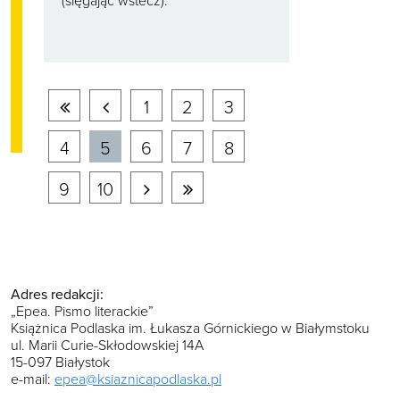
(sięgając wstecz).
Pierwsza
Poprzednia
1
2
3
strona
strona
4
5
6
7
8
Następna
Ostatnia
9
10
strona
strona
Adres redakcji:
„Epea. Pismo literackie”
Książnica Podlaska im. Łukasza Górnickiego w Białymstoku
ul. Marii Curie-Skłodowskiej 14A
15-097 Białystok
e-mail:
epea@ksiaznicapodlaska.pl