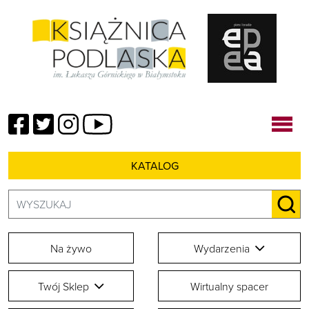
Facebook
Twitter
Instagram
YouTube
KATALOG
Szukaj:
SZU
Na żywo
Wydarzenia
Twój Sklep
Wirtualny spacer