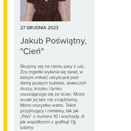
27 GRUDNIA 2023
Jakub Poświątny,
"Cień"
Skupmy się na cieniu pary z ust…
Zza mgiełki wyłania się świat, w
którym miłość ukryta jest pod
stertą pustych butelek, skaleczeń
duszy, krzyku i tynku
osuwającego się ze ścian. Może
wcale jej tam nie znajdziemy.
Mimo wszystko warto. Tekst
przyjmujący i niełatwy, tak jak
„Pies” z numeru 10 i wschody. A
jak współbrzmi z grafiką! Ojj
lubimy.