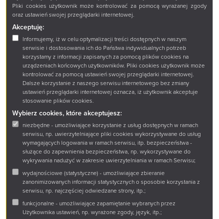
Pliki cookies użytkownik może kontrolować za pomocą wyrażanej zgody
wpatrywanie się z bliska (w której
oraz ustawień swojej przeglądarki internetowej.
to bliskości alegoria i symbol już
nie działają) w obraz Boscha czy
Akceptuję:
tam Breugla: oto, co robi ze sobą
Informujemy, iż w celu optymalizacji treści dostępnych w naszym
człowiek, co robi z nim człowiek.
serwisie i dostosowania ich do Państwa indywidualnych potrzeb
Wyjątkowe, cztery krótkie formy.
korzystamy z informacji zapisanych za pomocą plików cookies na
Wybieraj.
urządzeniach końcowych użytkowników. Pliki cookies użytkownik może
kontrolować za pomocą ustawień swojej przeglądarki internetowej.
Dalsze korzystanie z naszego serwisu internetowego bez zmiany
ustawień przeglądarki internetowej oznacza, iż użytkownik akceptuje
stosowanie plików cookies.
Wybierz cookies, które akceptujesz:
niezbędne - umożliwiające korzystanie z usług dostępnych w ramach
serwisu, np. uwierzytelniające pliki cookies wykorzystywane do usług
wymagających logowania w ramach serwisu, itp. bezpieczeństwa -
służące do zapewnienia bezpieczeństwa, np. wykorzystywane do
wykrywania nadużyć w zakresie uwierzytelniania w ramach Serwisu;
wydajnościowe (statystyczne) - umożliwiające zbieranie
zanonimizowanych informacji statystycznych o sposobie korzystania z
serwisu, np. najczęściej odwiedzane strony, itp.;
funkcjonalne - umożliwiające zapamiętanie wybranych przez
Użytkownika ustawień, np. wyrażone zgody, język, itp.;