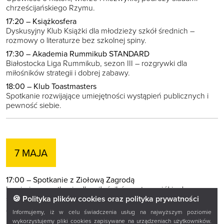
chrześcijańskiego Rzymu.
17:20 – Książkosfera
Dyskusyjny Klub Książki dla młodzieży szkół średnich –
rozmowy o literaturze bez szkolnej spiny.
17:30 – Akademia Rummikub STANDARD
Białostocka Liga Rummikub, sezon III – rozgrywki dla
miłośników strategii i dobrej zabawy.
18:00 – Klub Toastmasters
Spotkanie rozwijające umiejętności wystąpień publicznych i
pewność siebie.
7 MAJA
17:00 – Spotkanie z Ziołową Zagrodą
Inspirujące spotkanie dla miłośników natury, ziół i zdrowego
stylu życia.
🍪 Polityka plików cookies oraz polityka prywatności
18:00 – Rozmówki polsko-polskie
Informujemy, iż w celu świadczenia usług na najwyższym poziomie
Nieformalne spotkanie cudzoziemców i Polaków – rozmowy,
wykorzystujemy pliki cookies zapisywane na urządzeniach użytkowników.