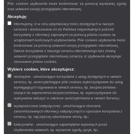
integracja i język w praktyce.
Pliki cookies użytkownik może kontrolować za pomocą wyrażanej zgody
oraz ustawień swojej przeglądarki internetowej.
Akceptuję:
Informujemy, iż w celu optymalizacji treści dostępnych w naszym
serwisie i dostosowania ich do Państwa indywidualnych potrzeb
8 MAJA
korzystamy z informacji zapisanych za pomocą plików cookies na
urządzeniach końcowych użytkowników. Pliki cookies użytkownik może
kontrolować za pomocą ustawień swojej przeglądarki internetowej.
Dzień Bibliotekarza i Bibliotek
Dalsze korzystanie z naszego serwisu internetowego bez zmiany
Świętujemy razem z czytelnikami – dzień ludzi książki i miejsc,
ustawień przeglądarki internetowej oznacza, iż użytkownik akceptuje
które łączą je z ludźmi.
stosowanie plików cookies.
17:00 – Gramy, bo piątek
Wybierz cookies, które akceptujesz:
Przedweekendowe spotkanie z planszówkami – idealny start
niezbędne - umożliwiające korzystanie z usług dostępnych w ramach
weekendu.
serwisu, np. uwierzytelniające pliki cookies wykorzystywane do usług
wymagających logowania w ramach serwisu, itp. bezpieczeństwa -
służące do zapewnienia bezpieczeństwa, np. wykorzystywane do
wykrywania nadużyć w zakresie uwierzytelniania w ramach Serwisu;
wydajnościowe (statystyczne) - umożliwiające zbieranie
11 MAJA
zanonimizowanych informacji statystycznych o sposobie korzystania z
serwisu, np. najczęściej odwiedzane strony, itp.;
8:30 – Konferencja naukowa „Żydzi wschodniej Polski”
funkcjonalne - umożliwiające zapamiętanie wybranych przez
XV edycja wydarzenia poświęconego historii, kulturze i
Użytkownika ustawień, np. wyrażone zgody, język, itp.;