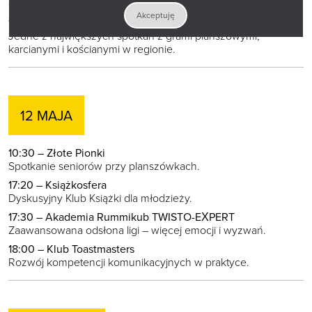
dziedzictwu regionu.
Akceptuję
17:30 – Planszówki Johnny’ego i Mateusza
Jedne z największych spotkań z grami planszowymi,
karcianymi i kościanymi w regionie.
12 MAJA
10:30 – Złote Pionki
Spotkanie seniorów przy planszówkach.
17:20 – Książkosfera
Dyskusyjny Klub Książki dla młodzieży.
17:30 – Akademia Rummikub TWISTO-EXPERT
Zaawansowana odsłona ligi – więcej emocji i wyzwań.
18:00 – Klub Toastmasters
Rozwój kompetencji komunikacyjnych w praktyce.