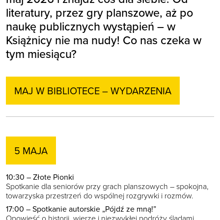
literatury, przez gry planszowe, aż po
naukę publicznych wystąpień – w
Książnicy nie ma nudy! Co nas czeka w
tym miesiącu?
MAJ W BIBLIOTECE – WYDARZENIA
5 MAJA
10:30 – Złote Pionki
Spotkanie dla seniorów przy grach planszowych – spokojna,
towarzyska przestrzeń do wspólnej rozgrywki i rozmów.
17:00 – Spotkanie autorskie „Pójdź ze mną!”
Opowieść o historii, wierze i niezwykłej podróży śladami