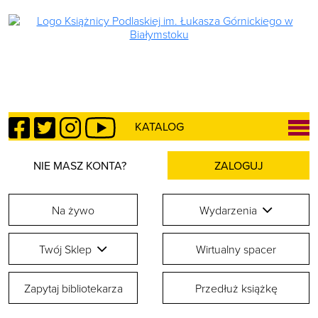
Facebook
Twitter
Instagram
YouTube
KATALOG
NIE MASZ KONTA?
ZALOGUJ
Na żywo
Wydarzenia
Twój Sklep
Wirtualny spacer
Zapytaj bibliotekarza
Przedłuż książkę