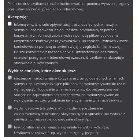
Pliki cookies użytkownik może kontrolować za pomocą wyrażanej zgody
oraz ustawień swojej przeglądarki internetowej.
Akceptuję:
Bibliografia regionalna
Informujemy, iż w celu optymalizacji treści dostępnych w naszym
serwisie i dostosowania ich do Państwa indywidualnych potrzeb
Elektroniczne Katalogi Kartkowe
korzystamy z informacji zapisanych za pomocą plików cookies na
urządzeniach końcowych użytkowników. Pliki cookies użytkownik może
kontrolować za pomocą ustawień swojej przeglądarki internetowej.
KATALOG GŁÓWNY PATRON
Dalsze korzystanie z naszego serwisu internetowego bez zmiany
ustawień przeglądarki internetowej oznacza, iż użytkownik akceptuje
stosowanie plików cookies.
Zamówienia online
Wybierz cookies, które akceptujesz:
niezbędne - umożliwiające korzystanie z usług dostępnych w ramach
serwisu, np. uwierzytelniające pliki cookies wykorzystywane do usług
wymagających logowania w ramach serwisu, itp. bezpieczeństwa -
służące do zapewnienia bezpieczeństwa, np. wykorzystywane do
wykrywania nadużyć w zakresie uwierzytelniania w ramach Serwisu;
wydajnościowe (statystyczne) - umożliwiające zbieranie
zanonimizowanych informacji statystycznych o sposobie korzystania z
serwisu, np. najczęściej odwiedzane strony, itp.;
Facebook
Twitter
Instagram
YouTube
funkcjonalne - umożliwiające zapamiętanie wybranych przez
Użytkownika ustawień, np. wyrażone zgody, język, itp.;