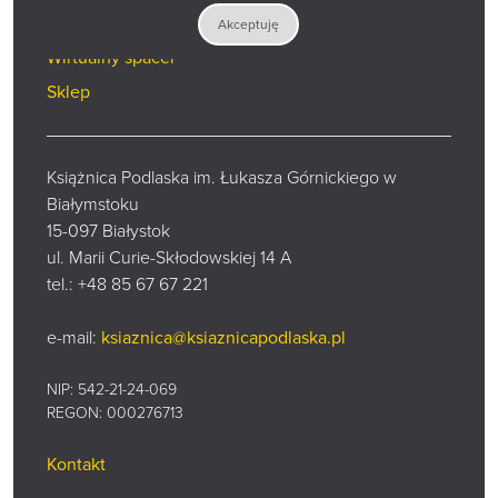
Zadaj pytanie
Akceptuję
Wirtualny spacer
Sklep
Książnica Podlaska im. Łukasza Górnickiego w
Białymstoku
15-097 Białystok
ul. Marii Curie-Skłodowskiej 14 A
tel.:
+48 85 67 67 221
e-mail:
ksiaznica@ksiaznicapodlaska.pl
NIP: 542-21-24-069
REGON: 000276713
Kontakt