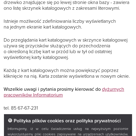
drzewko znajdujące się po lewej stronie okna bazy - zawiera
ono listę skrzynek katalogowych z zakresami literowymi.
Istnieje możliwość zdefiniowania liczby wyświetlanych
na jednym ekranie kart katalogowych.
Do przeglądania kart katalogowych w skrzynce katalogowej
używa się przycisków służących do przechodzenia
o określoną liczbę kart w przód lub w tył od ostatniej
wyświetlonej karty katalogowej.
Każdą z kart katalogowych można powiększyć poprzez
kliknięcie na nią. Karta zostanie wyświetlona w nowym oknie.
Wszelkie uwagi i pytania prosimy kierować do
dyżurnych
pracowników Informatorium
tel. 85 67-67-231
🍪 Polityka plików cookies oraz polityka prywatności
e-mail:
informatorium@ksiaznicapodlaska.pl
Informujemy, iż w celu świadczenia usług na najwyższym poziomie
wykorzystujemy pliki cookies zapisywane na urządzeniach użytkowników.