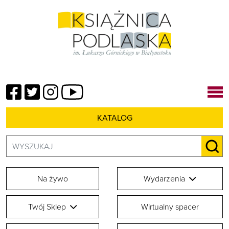
Facebook
Twitter
Instagram
YouTube
KATALOG
Szukaj:
SZU
Na żywo
Wydarzenia
Twój Sklep
Wirtualny spacer