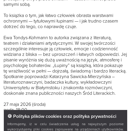
samymi sobą.
To książka o tym, jak łatwo człowiek obrasta warstwami
ochronnymi — tytułowymi łupinami — i jak trudno czasem
dotrzeć do tego, co naprawdę czuje.
Ewa Tondys-Kohmann to autorka związana z literaturą,
teatrem i działaniami artystycznymi. W swojej twórczości
szczególnie interesuje ją człowiek, emocje i codzienność
widziana z bliska — bez uproszczeń i łatwych odpowiedzi. Jej
pisanie wyróżnia się dużą uważnością na język, atmosferę i
psychologię bohaterów. „Łupiny” są książką, która pokazuje
tę wrażliwość w pełni — dojrzałą, świadomą i bardzo literacką.
Spotkanie poprowadzi Katarzyna Sawicka-Mierzyńska –
literaturoznawczyni, badaczka kultury, wykładowczyni
Uniwersytetu w Białymstoku i znakomita rozmówczyni,
doskonale znana publiczności naszych Śród Literackich.
27 maja 2026 (środa)
godz. 18:00
🍪 Polityka plików cookies oraz polityka prywatności
Książnica Podlaska im. Łukasza Górnickiego w Białymstoku
Informujemy, iż w celu świadczenia usług na najwyższym poziomie
ul. M. Curie-Skłodowskiej 14A
wykorzystujemy pliki cookies zapisywane na urządzeniach użytkowników.