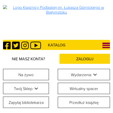
Facebook
Twitter
Instagram
YouTube
KATALOG
NIE MASZ KONTA?
ZALOGUJ
Na żywo
Wydarzenia
Twój Sklep
Wirtualny spacer
Zapytaj bibliotekarza
Przedłuż książkę