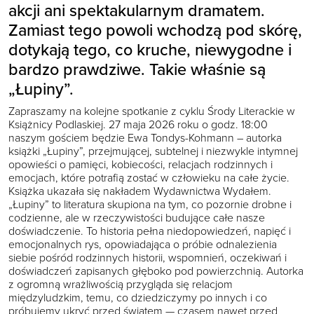
akcji ani spektakularnym dramatem.
Zamiast tego powoli wchodzą pod skórę,
dotykają tego, co kruche, niewygodne i
bardzo prawdziwe. Takie właśnie są
„Łupiny”.
Zapraszamy na kolejne spotkanie z cyklu Środy Literackie w
Książnicy Podlaskiej. 27 maja 2026 roku o godz. 18:00
naszym gościem będzie Ewa Tondys-Kohmann – autorka
książki „Łupiny”, przejmującej, subtelnej i niezwykle intymnej
opowieści o pamięci, kobiecości, relacjach rodzinnych i
emocjach, które potrafią zostać w człowieku na całe życie.
Książka ukazała się nakładem Wydawnictwa Wydałem.
„Łupiny” to literatura skupiona na tym, co pozornie drobne i
codzienne, ale w rzeczywistości budujące całe nasze
doświadczenie. To historia pełna niedopowiedzeń, napięć i
emocjonalnych rys, opowiadająca o próbie odnalezienia
siebie pośród rodzinnych historii, wspomnień, oczekiwań i
doświadczeń zapisanych głęboko pod powierzchnią. Autorka
z ogromną wrażliwością przygląda się relacjom
międzyludzkim, temu, co dziedziczymy po innych i co
próbujemy ukryć przed światem — czasem nawet przed