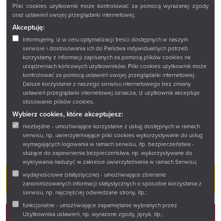
Pliki cookies użytkownik może kontrolować za pomocą wyrażanej zgody
Podczas spotkania będzie można zdobywać kolejne pieczątki
oraz ustawień swojej przeglądarki internetowej.
na swoich Kartach Literackich albo dołączyć do naszej
Akceptuję:
czytelniczej zabawy i rozpocząć własną kolekcję literackich
spotkań.
Informujemy, iż w celu optymalizacji treści dostępnych w naszym
Wstęp wolny.
serwisie i dostosowania ich do Państwa indywidualnych potrzeb
korzystamy z informacji zapisanych za pomocą plików cookies na
urządzeniach końcowych użytkowników. Pliki cookies użytkownik może
kontrolować za pomocą ustawień swojej przeglądarki internetowej.
Dalsze korzystanie z naszego serwisu internetowego bez zmiany
ustawień przeglądarki internetowej oznacza, iż użytkownik akceptuje
stosowanie plików cookies.
Wybierz cookies, które akceptujesz:
KSIĄŻNICA PODLASKA - GALERIA PARTER
niezbędne - umożliwiające korzystanie z usług dostępnych w ramach
Marii Curie-Skłodowskiej 14A
serwisu, np. uwierzytelniające pliki cookies wykorzystywane do usług
wymagających logowania w ramach serwisu, itp. bezpieczeństwa -
służące do zapewnienia bezpieczeństwa, np. wykorzystywane do
wykrywania nadużyć w zakresie uwierzytelniania w ramach Serwisu;
wydajnościowe (statystyczne) - umożliwiające zbieranie
WSTĘP WOLNY
zanonimizowanych informacji statystycznych o sposobie korzystania z
serwisu, np. najczęściej odwiedzane strony, itp.;
funkcjonalne - umożliwiające zapamiętanie wybranych przez
OBEJRZYJ
Użytkownika ustawień, np. wyrażone zgody, język, itp.;