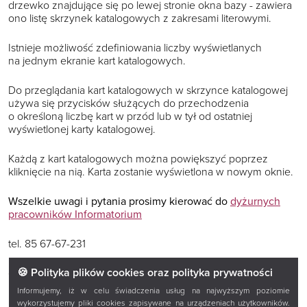
drzewko znajdujące się po lewej stronie okna bazy - zawiera
ono listę skrzynek katalogowych z zakresami literowymi.
Istnieje możliwość zdefiniowania liczby wyświetlanych
na jednym ekranie kart katalogowych.
Do przeglądania kart katalogowych w skrzynce katalogowej
używa się przycisków służących do przechodzenia
o określoną liczbę kart w przód lub w tył od ostatniej
wyświetlonej karty katalogowej.
Każdą z kart katalogowych można powiększyć poprzez
kliknięcie na nią. Karta zostanie wyświetlona w nowym oknie.
Wszelkie uwagi i pytania prosimy kierować do
dyżurnych
pracowników Informatorium
tel. 85 67-67-231
🍪 Polityka plików cookies oraz polityka prywatności
e-mail:
informatorium@ksiaznicapodlaska.pl
Informujemy, iż w celu świadczenia usług na najwyższym poziomie
wykorzystujemy pliki cookies zapisywane na urządzeniach użytkowników.