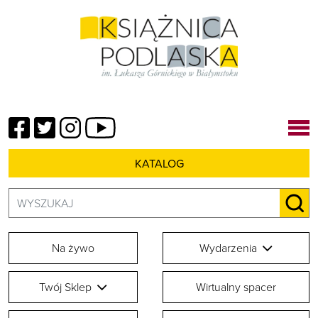
Facebook
Twitter
Instagram
YouTube
KATALOG
Szukaj:
SZU
Na żywo
Wydarzenia
Twój Sklep
Wirtualny spacer