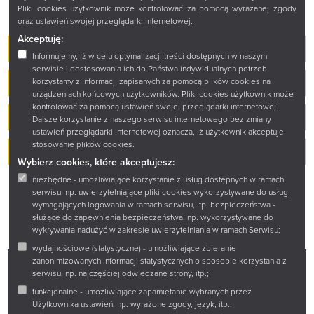
Pliki cookies użytkownik może kontrolować za pomocą wyrażanej zgody
oraz ustawień swojej przeglądarki internetowej.
Akceptuję:
Bibliografia regionalna
Informujemy, iż w celu optymalizacji treści dostępnych w naszym
serwisie i dostosowania ich do Państwa indywidualnych potrzeb
Elektroniczne Katalogi Kartkowe
korzystamy z informacji zapisanych za pomocą plików cookies na
urządzeniach końcowych użytkowników. Pliki cookies użytkownik może
kontrolować za pomocą ustawień swojej przeglądarki internetowej.
KATALOG GŁÓWNY PATRON
Dalsze korzystanie z naszego serwisu internetowego bez zmiany
ustawień przeglądarki internetowej oznacza, iż użytkownik akceptuje
stosowanie plików cookies.
Zamówienia online
Wybierz cookies, które akceptujesz:
niezbędne - umożliwiające korzystanie z usług dostępnych w ramach
serwisu, np. uwierzytelniające pliki cookies wykorzystywane do usług
wymagających logowania w ramach serwisu, itp. bezpieczeństwa -
służące do zapewnienia bezpieczeństwa, np. wykorzystywane do
wykrywania nadużyć w zakresie uwierzytelniania w ramach Serwisu;
wydajnościowe (statystyczne) - umożliwiające zbieranie
zanonimizowanych informacji statystycznych o sposobie korzystania z
serwisu, np. najczęściej odwiedzane strony, itp.;
Facebook
Twitter
Instagram
YouTube
funkcjonalne - umożliwiające zapamiętanie wybranych przez
Użytkownika ustawień, np. wyrażone zgody, język, itp.;