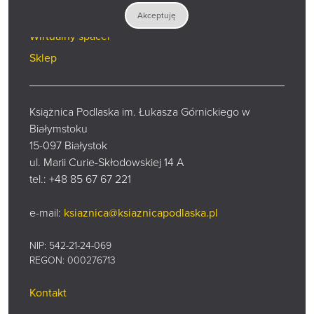
Zadaj pytanie
Akceptuję
Wirtualny spacer
Sklep
Książnica Podlaska im. Łukasza Górnickiego w
Białymstoku
15-097 Białystok
ul. Marii Curie-Skłodowskiej 14 A
tel.:
+48 85 67 67 221
e-mail:
ksiaznica@ksiaznicapodlaska.pl
NIP: 542-21-24-069
REGON: 000276713
Kontakt