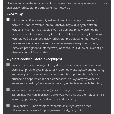
Książkowy Dzień Dziecka – każde dziecko otrzyma książkę
Pliki cookies użytkownik może kontrolować za pomocą wyrażanej zgody
niespodziankę (liczba upominków ograniczona).
oraz ustawień swojej przeglądarki internetowej.
Filia nr 7 (ul. Zielonogórska 2, tel. 85 661 74 42)
Akceptuję:
Dzień Dziecka w Bibliotece – zdjęcia w świecie bajek,
Informujemy, iż w celu optymalizacji treści dostępnych w naszym
wymiana książek dziecięcych, klocki Lego, gry planszowe,
serwisie i dostosowania ich do Państwa indywidualnych potrzeb
PlayStation 4, książkowa loteryjka fantowa oraz wieża wyzwań
korzystamy z informacji zapisanych za pomocą plików cookies na
czytelniczych.
urządzeniach końcowych użytkowników. Pliki cookies użytkownik może
kontrolować za pomocą ustawień swojej przeglądarki internetowej.
Godz. 10:00–18:00 – Filia nr 8 (ul. W. Witosa 34, tel. 85 661
Dalsze korzystanie z naszego serwisu internetowego bez zmiany
62 05)
ustawień przeglądarki internetowej oznacza, iż użytkownik akceptuje
Dzień Dziecka w Bibliotece – zabawa w kąciku wyobraźni,
stosowanie plików cookies.
strefie konstruktora Lego oraz galerii młodych mistrzów.
Wybierz cookies, które akceptujesz:
Godz. 10:00–18:00 – Filia nr 13 (ul. W. Broniewskiego 4, tel.
niezbędne - umożliwiające korzystanie z usług dostępnych w ramach
85 651 32 98)
serwisu, np. uwierzytelniające pliki cookies wykorzystywane do usług
Rodzinny Dzień Dziecka w Bibliotece – kącik gier
wymagających logowania w ramach serwisu, itp. bezpieczeństwa -
planszowych, kącik Pucia oraz quiz literacki dla dzieci.
służące do zapewnienia bezpieczeństwa, np. wykorzystywane do
wykrywania nadużyć w zakresie uwierzytelniania w ramach Serwisu;
wydajnościowe (statystyczne) - umożliwiające zbieranie
2 CZERWCA
zanonimizowanych informacji statystycznych o sposobie korzystania z
serwisu, np. najczęściej odwiedzane strony, itp.;
funkcjonalne - umożliwiające zapamiętanie wybranych przez
Godz. 09:00 – Filia nr 9 (ul. Gajowa 73, tel. 85 653 24 37)
Użytkownika ustawień, np. wyrażone zgody, język, itp.;
Dyskusyjny Klub Książki dla Dorosłych – rozmowa