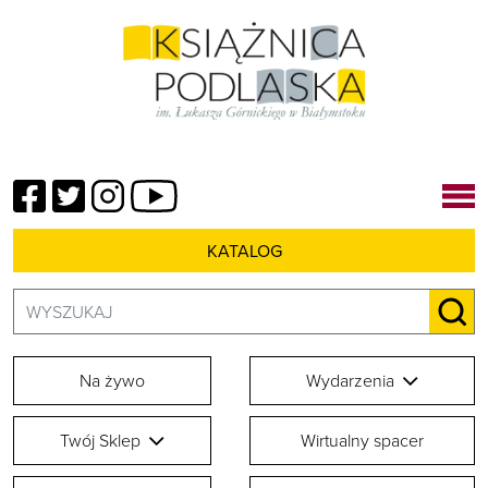
Facebook
Twitter
Instagram
YouTube
KATALOG
Szukaj:
SZU
Na żywo
Wydarzenia
Twój Sklep
Wirtualny spacer