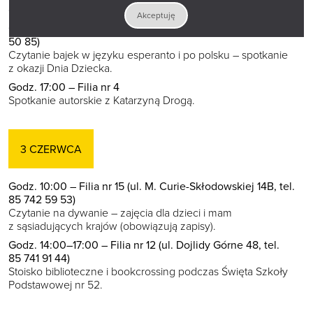
o książce
Ciała niebieskie
M. Wolnego.
Akceptuję
Godz. 13:00–15:00 – Filia nr 14 (ul. Warszawska 19, tel. 85 741
50 85)
Czytanie bajek w języku esperanto i po polsku – spotkanie
z okazji Dnia Dziecka.
Godz. 17:00 – Filia nr 4
Spotkanie autorskie z Katarzyną Drogą.
3 CZERWCA
Godz. 10:00 – Filia nr 15 (ul. M. Curie-Skłodowskiej 14B, tel.
85 742 59 53)
Czytanie na dywanie – zajęcia dla dzieci i mam
z sąsiadujących krajów (obowiązują zapisy).
Godz. 14:00–17:00 – Filia nr 12 (ul. Dojlidy Górne 48, tel.
85 741 91 44)
Stoisko biblioteczne i bookcrossing podczas Święta Szkoły
Podstawowej nr 52.