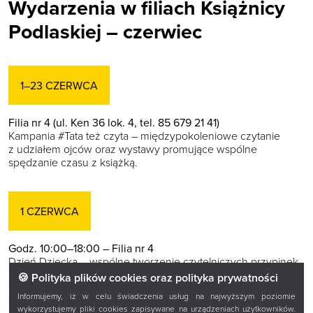
Wydarzenia w filiach Książnicy
Podlaskiej – czerwiec
1–23 CZERWCA
Filia nr 4 (ul. Ken 36 lok. 4, tel. 85 679 21 41)
Kampania #Tata też czyta – międzypokoleniowe czytanie
z udziałem ojców oraz wystawy promujące wspólne
spędzanie czasu z książką.
1 CZERWCA
Godz. 10:00–18:00 – Filia nr 4
Dzień Dziecka – wspólne tworzenie czytelniczych przypinek,
gadżety i upominki dla najmłodszych.
🍪 Polityka plików cookies oraz polityka prywatności
Godz. 10:00–18:00 – Filia nr 5 (ul. K. Pułaskiego 96, tel.
Informujemy, iż w celu świadczenia usług na najwyższym poziomie
85 748 01 24)
wykorzystujemy pliki cookies zapisywane na urządzeniach użytkowników.