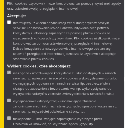
Pliki cookies użytkownik może kontrolować za pomocą wyrażanej zgody
oraz ustawień swojej przeglądarki internetowej.
Akceptuję:
26 SIERPNIA 2025
Informujemy, iż w celu optymalizacji treści dostępnych w naszym
Podlaskie Śniadanie Mistrzów
serwisie i dostosowania ich do Państwa indywidualnych potrzeb
korzystamy z informacji zapisanych za pomocą plików cookies na
2025
urządzeniach końcowych użytkowników. Pliki cookies użytkownik może
kontrolować za pomocą ustawień swojej przeglądarki internetowej.
Dalsze korzystanie z naszego serwisu internetowego bez zmiany
Z wielką radością ogłaszamy, że Książnica
ustawień przeglądarki internetowej oznacza, iż użytkownik akceptuje
Podlaska im. Łukasza Górnickiego w Białymstoku
stosowanie plików cookies.
jest oficjalnym partnerem wydarzenia Podlaskie
Wybierz cookies, które akceptujesz:
Śniadanie Mistrzów!
niezbędne - umożliwiające korzystanie z usług dostępnych w ramach
serwisu, np. uwierzytelniające pliki cookies wykorzystywane do usług
wymagających logowania w ramach serwisu, itp. bezpieczeństwa -
służące do zapewnienia bezpieczeństwa, np. wykorzystywane do
wykrywania nadużyć w zakresie uwierzytelniania w ramach Serwisu;
wydajnościowe (statystyczne) - umożliwiające zbieranie
zanonimizowanych informacji statystycznych o sposobie korzystania z
serwisu, np. najczęściej odwiedzane strony, itp.;
funkcjonalne - umożliwiające zapamiętanie wybranych przez
Użytkownika ustawień, np. wyrażone zgody, język, itp.;