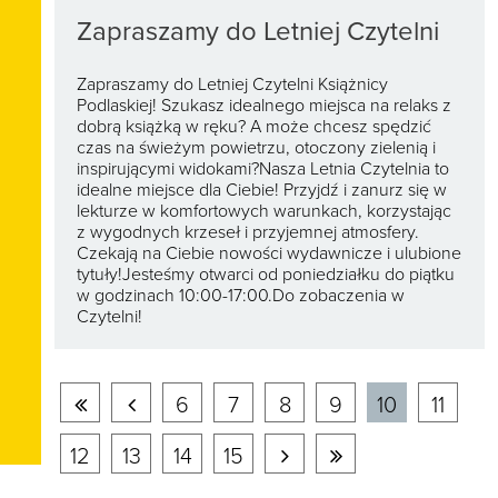
Zapraszamy do Letniej Czytelni
Zapraszamy do Letniej Czytelni Książnicy
Podlaskiej! Szukasz idealnego miejsca na relaks z
dobrą książką w ręku? A może chcesz spędzić
czas na świeżym powietrzu, otoczony zielenią i
inspirującymi widokami?Nasza Letnia Czytelnia to
idealne miejsce dla Ciebie! Przyjdź i zanurz się w
lekturze w komfortowych warunkach, korzystając
z wygodnych krzeseł i przyjemnej atmosfery.
Czekają na Ciebie nowości wydawnicze i ulubione
tytuły!Jesteśmy otwarci od poniedziałku do piątku
w godzinach 10:00-17:00.Do zobaczenia w
Czytelni!
Pierwsza
Poprzednia
6
7
8
9
10
11
strona
strona
Następna
Ostatnia
12
13
14
15
strona
strona