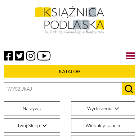
Facebook
Twitter
Instagram
YouTube
KATALOG
Szukaj:
SZU
Na żywo
Wydarzenia
Twój Sklep
Wirtualny spacer