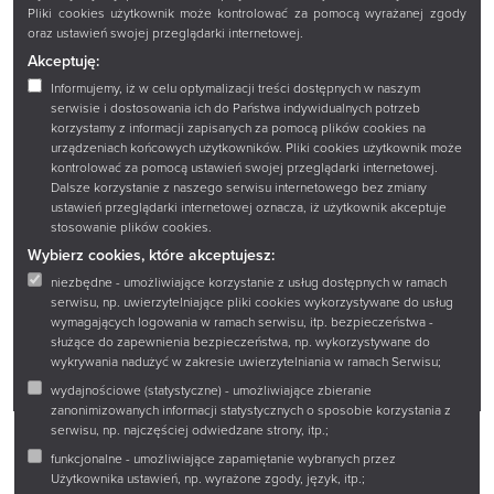
O nas
Mapa strony
Pliki cookies użytkownik może kontrolować za pomocą wyrażanej zgody
oraz ustawień swojej przeglądarki internetowej.
Katalogi i bazy
Polityka prywatności
Akceptuję:
Zbiory
Deklaracja dostępności
Informujemy, iż w celu optymalizacji treści dostępnych w naszym
serwisie i dostosowania ich do Państwa indywidualnych potrzeb
Oferta
Ustawienia ciasteczek
korzystamy z informacji zapisanych za pomocą plików cookies na
urządzeniach końcowych użytkowników. Pliki cookies użytkownik może
Wydawnictwa
Strona archiwalna
kontrolować za pomocą ustawień swojej przeglądarki internetowej.
Dalsze korzystanie z naszego serwisu internetowego bez zmiany
Projekty EU
Poczta Książnicy
ustawień przeglądarki internetowej oznacza, iż użytkownik akceptuje
Podlaskiej
stosowanie plików cookies.
Wybierz cookies, które akceptujesz:
niezbędne - umożliwiające korzystanie z usług dostępnych w ramach
© 2023 Książnica Podlaska
serwisu, np. uwierzytelniające pliki cookies wykorzystywane do usług
wymagających logowania w ramach serwisu, itp. bezpieczeństwa -
służące do zapewnienia bezpieczeństwa, np. wykorzystywane do
wykrywania nadużyć w zakresie uwierzytelniania w ramach Serwisu;
wydajnościowe (statystyczne) - umożliwiające zbieranie
zanonimizowanych informacji statystycznych o sposobie korzystania z
serwisu, np. najczęściej odwiedzane strony, itp.;
funkcjonalne - umożliwiające zapamiętanie wybranych przez
Użytkownika ustawień, np. wyrażone zgody, język, itp.;