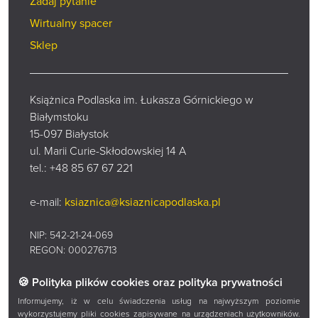
Zadaj pytanie
Wirtualny spacer
Sklep
Książnica Podlaska im. Łukasza Górnickiego w
Białymstoku
15-097 Białystok
ul. Marii Curie-Skłodowskiej 14 A
tel.:
+48 85 67 67 221
e-mail:
ksiaznica@ksiaznicapodlaska.pl
NIP: 542-21-24-069
REGON: 000276713
🍪 Polityka plików cookies oraz polityka prywatności
Kontakt
Informujemy, iż w celu świadczenia usług na najwyższym poziomie
wykorzystujemy pliki cookies zapisywane na urządzeniach użytkowników.