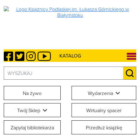
Facebook
Twitter
Instagram
YouTube
KATALOG
Szukaj:
SZU
Na żywo
Wydarzenia
Twój Sklep
Wirtualny spacer
Zapytaj bibliotekarza
Przedłuż książkę