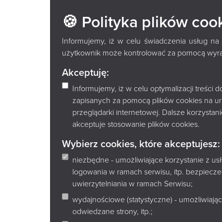
FILIA NR 7
🍪 Polityka plików coo
ŁUKASZA 
Informujemy, iż w celu świadczenia usług na
użytkownik może kontrolować za pomocą wyraża
BIAŁYMST
Akceptuję:
Informujemy, iż w celu optymalizacji treści
zapisanych za pomocą plików cookies na u
przeglądarki internetowej. Dalsze korzysta
Adres
akceptuje stosowanie plików cookies.
15-674 Białystok, ul. Zielonogórska 2
Osiedle Zielone Wzgórza
Wybierz cookies, które akceptujesz:
Godziny otwarcia
niezbędne - umożliwiające korzystanie z u
pn. 10:00-17:00
logowania w ramach serwisu, itp. bezpiec
wt. 10:00-18:00
uwierzytelniania w ramach Serwisu;
śr. 10:00-17:00
czw. 10:00-17:00
wydajnościowe (statystyczne) - umożliwiając
pt. 10:00-17:00
odwiedzane strony, itp.;
sob. nieczynne