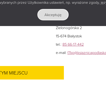
wybranych przez Użytkownika ustawień, np. wyrażone zgody, język
Akceptuję
h
Zielonogórska 2
15-674 Białystok
tel.:
85 66-17-442
e-mail:
f7kp@ksiaznicapodlaska
TYM MIEJSCU