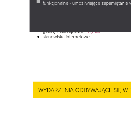
funkcjonalne - umożliwiające zapamiętanie 
Filia dla dzieci, młodzieży i dorosłych
księgozbiór dla dzieci, młodzieży i dorosłyc
audiobooki
gazety i czasopisma –
wykaz
stanowiska internetowe
WYDARZENIA ODBYWAJĄCE SIĘ W 