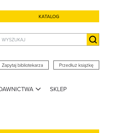
KATALOG
Szukaj:
SZUKAJ
Zapytaj bibliotekarza
Przedłuż książkę
DAWNICTWA
SKLEP