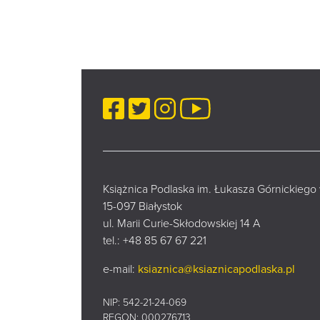
Facebook
Twitter
Instagram
YouTube
Książnica Podlaska im. Łukasza Górnickiego
15-097 Białystok
ul. Marii Curie-Skłodowskiej 14 A
tel.:
+48 85 67 67 221
e-mail:
ksiaznica@ksiaznicapodlaska.pl
NIP: 542-21-24-069
REGON: 000276713