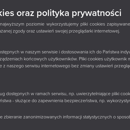
 - KSIĄŻNICA PODLA
kies oraz polityka prywatności
GÓRNICKIEGO W
 najwyższym poziomie wykorzystujemy pliki cookies zapisywane
nej zgody oraz ustawień swojej przeglądarki internetowej.
OKU
 dostępnych w naszym serwisie i dostosowania ich do Państwa indy
rządzeniach końcowych użytkowników. Pliki cookies użytkownik 
nie z naszego serwisu internetowego bez zmiany ustawień przegląd
+
sług dostępnych w ramach serwisu, np. uwierzytelniające pliki c
−
zeństwa - służące do zapewnienia bezpieczeństwa, np. wykorzys
e zbieranie zanonimizowanych informacji statystycznych o sposobi