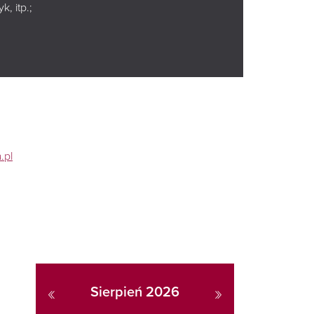
, itp.;
Leaflet
|
Map data © OpenStreetMap contributors
.pl
«
»
Sierpień 2026