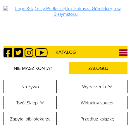
Facebook
Twitter
Instagram
YouTube
KATALOG
NIE MASZ KONTA?
ZALOGUJ
Na żywo
Wydarzenia
Twój Sklep
Wirtualny spacer
Zapytaj bibliotekarza
Przedłuż książkę