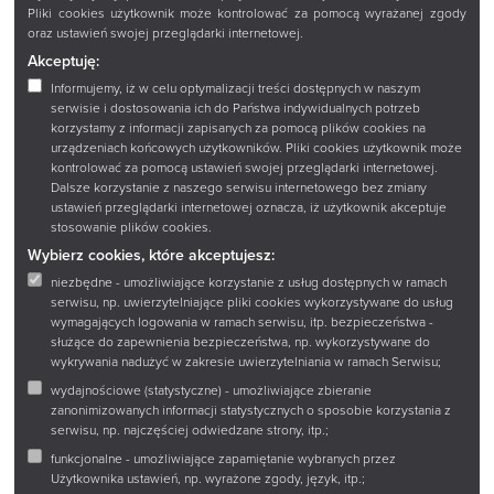
Pliki cookies użytkownik może kontrolować za pomocą wyrażanej zgody
oraz ustawień swojej przeglądarki internetowej.
Akceptuję:
Informujemy, iż w celu optymalizacji treści dostępnych w naszym
serwisie i dostosowania ich do Państwa indywidualnych potrzeb
korzystamy z informacji zapisanych za pomocą plików cookies na
urządzeniach końcowych użytkowników. Pliki cookies użytkownik może
kontrolować za pomocą ustawień swojej przeglądarki internetowej.
Dalsze korzystanie z naszego serwisu internetowego bez zmiany
ustawień przeglądarki internetowej oznacza, iż użytkownik akceptuje
stosowanie plików cookies.
Wybierz cookies, które akceptujesz:
niezbędne - umożliwiające korzystanie z usług dostępnych w ramach
serwisu, np. uwierzytelniające pliki cookies wykorzystywane do usług
wymagających logowania w ramach serwisu, itp. bezpieczeństwa -
służące do zapewnienia bezpieczeństwa, np. wykorzystywane do
wykrywania nadużyć w zakresie uwierzytelniania w ramach Serwisu;
wydajnościowe (statystyczne) - umożliwiające zbieranie
zanonimizowanych informacji statystycznych o sposobie korzystania z
serwisu, np. najczęściej odwiedzane strony, itp.;
funkcjonalne - umożliwiające zapamiętanie wybranych przez
Użytkownika ustawień, np. wyrażone zgody, język, itp.;