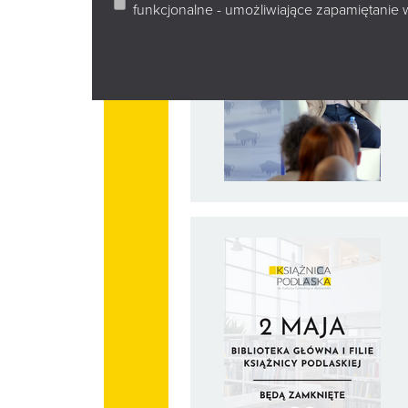
funkcjonalne - umożliwiające zapamiętanie 