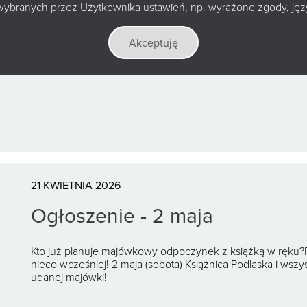
Rozmowa z Andrzejem Sapko
wybranych przez Użytkownika ustawień, np. wyrażone zgody, język
Andrzej Sapkowski vs Tomasz Bagiński: Spotkanie gigantó
Akceptuję
21 KWIETNIA 2026
Ogłoszenie - 2 maja
Kto już planuje majówkowy odpoczynek z książką w ręku?Pa
nieco wcześniej! 2 maja (sobota) Książnica Podlaska i wszy
udanej majówki!