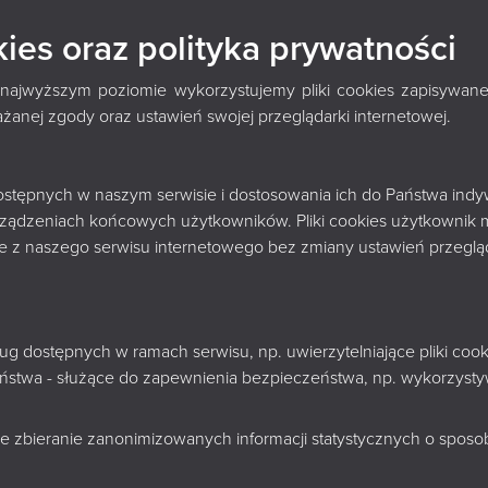
ATY
kies oraz polityka prywatności
 najwyższym poziomie wykorzystujemy pliki cookies zapisywane
nej zgody oraz ustawień swojej przeglądarki internetowej.
22 KWIETNIA 2026
Konferencja naukowa „Twórczo
 dostępnych w naszym serwisie i dostosowania ich do Państwa indy
Redlińskiego. Rekapitulacje, r
rządzeniach końcowych użytkowników. Pliki cookies użytkownik 
nie z naszego serwisu internetowego bez zmiany ustawień przegląd
sług dostępnych w ramach serwisu, np. uwierzytelniające pliki c
zeństwa - służące do zapewnienia bezpieczeństwa, np. wykorzys
e zbieranie zanonimizowanych informacji statystycznych o sposobi
22 KWIETNIA 2026