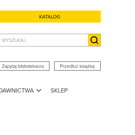
KATALOG
Szukaj:
SZUKAJ
Zapytaj bibliotekarza
Przedłuż książkę
DAWNICTWA
SKLEP