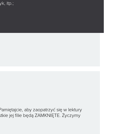
wskim
, itp.;
w w Białymstoku!
miętajcie, aby zaopatrzyć się w lektury
stkie jej filie będą ZAMKNIĘTE. Życzymy