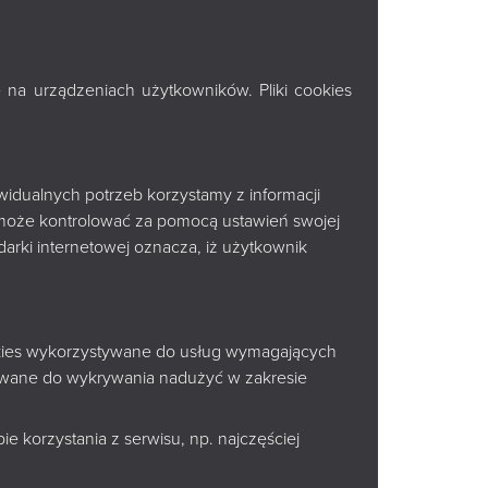
 na urządzeniach użytkowników. Pliki cookies
ść i biografia Edwarda
widualnych potrzeb korzystamy z informacji
ewizje, reaktywacje”
może kontrolować za pomocą ustawień swojej
arki internetowej oznacza, iż użytkownik
ookies wykorzystywane do usług wymagających
tywane do wykrywania nadużyć w zakresie
e korzystania z serwisu, np. najczęściej