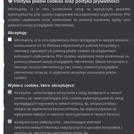
🍪 Polityka plików cookies oraz polityka prywatności
Informujemy, iż w celu świadczenia usług na najwyższym poziomie
wykorzystujemy pliki cookies zapisywane na urządzeniach użytkowników. Pliki
cookies użytkownik może kontrolować za pomocą wyrażanej zgody oraz
ustawień swojej przeglądarki internetowej.
Akceptuję:
Informujemy, iż w celu optymalizacji treści dostępnych w naszym serwisie i
dostosowania ich do Państwa indywidualnych potrzeb korzystamy z
informacji zapisanych za pomocą plików cookies na urządzeniach
końcowych użytkowników. Pliki cookies użytkownik może kontrolować za
pomocą ustawień swojej przeglądarki internetowej. Dalsze korzystanie z
naszego serwisu internetowego bez zmiany ustawień przeglądarki
internetowej oznacza, iż użytkownik akceptuje stosowanie plików
cookies.
Wybierz cookies, które akceptujesz:
niezbędne - umożliwiające korzystanie z usług dostępnych w ramach
serwisu, np. uwierzytelniające pliki cookies wykorzystywane do usług
wymagających logowania w ramach serwisu, itp. bezpieczeństwa -
służące do zapewnienia bezpieczeństwa, np. wykorzystywane do
wykrywania nadużyć w zakresie uwierzytelniania w ramach Serwisu;
wydajnościowe (statystyczne) - umożliwiające zbieranie
zanonimizowanych informacji statystycznych o sposobie korzystania z
serwisu, np. najczęściej odwiedzane strony, itp.;