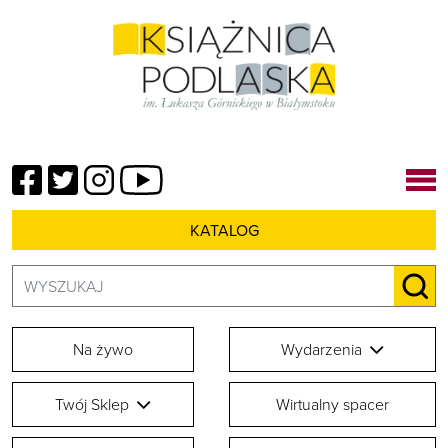
Facebook
Twitter
Instagram
YouTube
KATALOG
Szukaj:
SZU
Na żywo
Wydarzenia
Twój Sklep
Wirtualny spacer