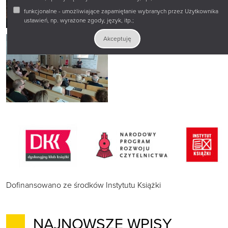
funkcjonalne - umożliwiające zapamiętanie wybranych przez Użytkownika
ustawień, np. wyrażone zgody, język, itp.;
Akceptuję
Dofinansowano ze środków Instytutu Książki
NAJNOWSZE WPISY