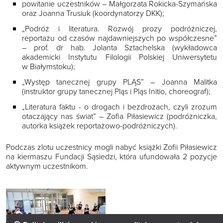
powitanie uczestników – Małgorzata Rokicka-Szymańska
oraz Joanna Trusiuk (koordynatorzy DKK);
„Podróż i literatura. Rozwój prozy podróżniczej,
reportażu od czasów najdawniejszych po współczesne”
– prof. dr hab. Jolanta Sztachelska (wykładowca
akademicki Instytutu Filologii Polskiej Uniwersytetu
w Białymstoku);
„Występ tanecznej grupy PLĄS” – Joanna Malitka
(instruktor grupy tanecznej Pląs i Pląs Initio, choreograf);
„Literatura faktu - o drogach i bezdrożach, czyli zrozum
otaczający nas świat” – Zofia Piłasiewicz (podróżniczka,
autorka książek reportażowo-podróżniczych).
Podczas zlotu uczestnicy mogli nabyć książki Zofii Piłasiewicz
na kiermaszu Fundacji Sąsiedzi, która ufundowała 2 pozycje
aktywnym uczestnikom.