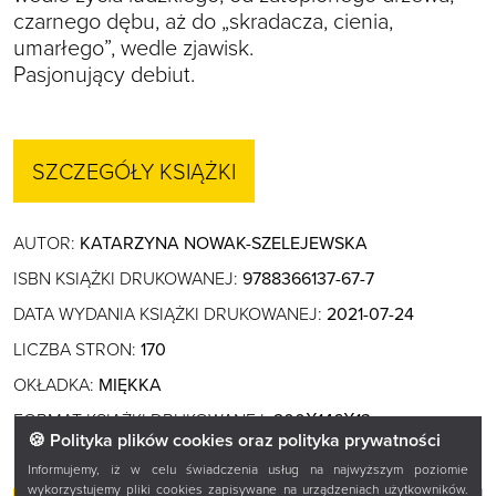
czarnego dębu, aż do „skradacza, cienia,
umarłego”, wedle zjawisk.
Pasjonujący debiut.
SZCZEGÓŁY KSIĄŻKI
AUTOR:
KATARZYNA NOWAK-SZELEJEWSKA
ISBN KSIĄŻKI DRUKOWANEJ:
9788366137-67-7
DATA WYDANIA KSIĄŻKI DRUKOWANEJ:
2021-07-24
LICZBA STRON:
170
OKŁADKA:
MIĘKKA
FORMAT KSIĄŻKI DRUKOWANEJ:
200X146X13
🍪 Polityka plików cookies oraz polityka prywatności
Informujemy, iż w celu świadczenia usług na najwyższym poziomie
wykorzystujemy pliki cookies zapisywane na urządzeniach użytkowników.