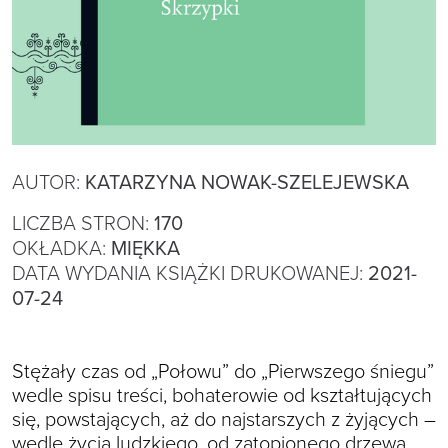
AUTOR:
KATARZYNA NOWAK-SZELEJEWSKA
LICZBA STRON:
170
OKŁADKA:
MIĘKKA
DATA WYDANIA KSIĄŻKI DRUKOWANEJ:
2021-
07-24
Stężały czas od „Połowu” do „Pierwszego śniegu”
wedle spisu treści, bohaterowie od kształtujących
się, powstających, aż do najstarszych z żyjących –
wedle życia ludzkiego, od zatopionego drzewa,