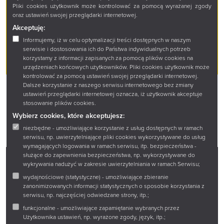
Pliki cookies użytkownik może kontrolować za pomocą wyrażanej zgody
18,00 zł
DRUK
oraz ustawień swojej przeglądarki internetowej.
Akceptuję:
Informujemy, iż w celu optymalizacji treści dostępnych w naszym
DODAJ DO KOSZYKA
serwisie i dostosowania ich do Państwa indywidualnych potrzeb
korzystamy z informacji zapisanych za pomocą plików cookies na
urządzeniach końcowych użytkowników. Pliki cookies użytkownik może
kontrolować za pomocą ustawień swojej przeglądarki internetowej.
Dalsze korzystanie z naszego serwisu internetowego bez zmiany
ustawień przeglądarki internetowej oznacza, iż użytkownik akceptuje
stosowanie plików cookies.
Wybierz cookies, które akceptujesz:
niezbędne - umożliwiające korzystanie z usług dostępnych w ramach
serwisu, np. uwierzytelniające pliki cookies wykorzystywane do usług
wymagających logowania w ramach serwisu, itp. bezpieczeństwa -
służące do zapewnienia bezpieczeństwa, np. wykorzystywane do
wykrywania nadużyć w zakresie uwierzytelniania w ramach Serwisu;
Facebook
Twitter
Instagram
YouTube
wydajnościowe (statystyczne) - umożliwiające zbieranie
zanonimizowanych informacji statystycznych o sposobie korzystania z
serwisu, np. najczęściej odwiedzane strony, itp.;
Zadaj pytanie
funkcjonalne - umożliwiające zapamiętanie wybranych przez
Użytkownika ustawień, np. wyrażone zgody, język, itp.;
Wirtualny spacer