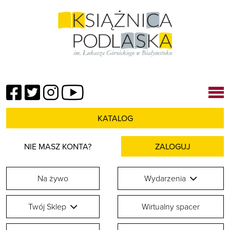
Facebook
Twitter
Instagram
YouTube
KATALOG
NIE MASZ KONTA?
ZALOGUJ
Na żywo
Wydarzenia
Twój Sklep
Wirtualny spacer