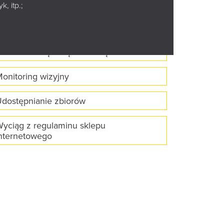
, itp.;
lauzula informacyjna do celów
eryfikacji osób w Rejestrze sprawców
rzestępstw na tle seksualnym
ontakt z Książnicą Podlaską
onitoring wizyjny
dostępnianie zbiorów
yciąg z regulaminu sklepu
nternetowego