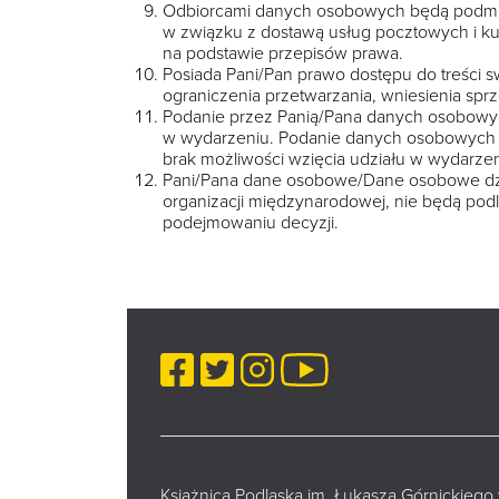
Odbiorcami danych osobowych będą podmiot
w związku z dostawą usług pocztowych i ku
na podstawie przepisów prawa.
Posiada Pani/Pan prawo dostępu do treści s
ograniczenia przetwarzania, wniesienia spr
Podanie przez Panią/Pana danych osobowyc
w wydarzeniu. Podanie danych osobowych j
brak możliwości wzięcia udziału w wydarzen
Pani/Pana dane osobowe/Dane osobowe dzi
organizacji międzynarodowej, nie będą po
podejmowaniu decyzji.
Facebook
Twitter
Instagram
YouTube
Książnica Podlaska im. Łukasza Górnickiego