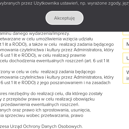
 ul. Marii Curie-Skłodowskiej 14A, 15-097 Białystok.
wybranych przez Użytkownika ustawień, np. wyrażone zgody, język
K
 Ochrony Danych, z którym można się skontaktować
w
a.pl w każdej sprawie dotyczącej przetwarzania Pani/Pana
p
Akceptuję
rzetwarzane w zakresie danych identyfikacyjnych, tj.:
mail, telefon, wiek, dane kontaktowe opiekuna/rodzica
K
ulaminu danego wydarzenia/imprezy.
twarzane w celu umożliwienia wzięcia udziału
M
 1 lit a RODO), a także w celu realizacji zadania będącego
omowania czytelnictwa i kultury przez Administratora, który
 6 ust 1 lit e RODO), w celu realizacji prawnie
U
celu dochodzenia ewentualnych roszczeń (art. 6 ust 1 lit
ony w celu w celu realizacji zadania będącego
W
omowania czytelnictwa i kultury przez Administratora, który
i
rt. 6 ust 1 lit e RODO) z jego poszanowaniem i na zasadach
 niezbędny do realizacji celu, dla którego zostały
y z przepisów prawa w celu realizacji obowiązku
asu przedawnienia ewentualnych roszczeń.
anych oraz prawo ich sprostowania, usunięcia,
nia sprzeciwu wobec przetwarzania, prawo
Prezesa Urząd Ochrony Danych Osobowych.