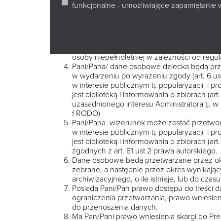
w Białymstoku, z siedzibą w Białymstoku przy
funkcjonalne - umożliwiające zapamiętanie 
Książnica Podlaska wyznaczyła Inspektora
poprzez adres e-mail: iod@ksiaznicapodlask
danych osobowych.
Dane osobowe Pani/Pana i/lub dzieci będą p
imię, nazwisko, adres do korespondencji, e-
osoby niepełnoletniej w zależności od reg
Pani/Pana/ dane osobowe dziecka będą prze
w wydarzeniu po wyrażeniu zgody (art. 6 ust
w interesie publicznym tj. popularyzacji i pr
jest biblioteką i informowania o zbiorach (art.
uzasadnionego interesu Administratora tj. w 
f RODO)
Pani/Pana wizerunek może zostać przetworz
w interesie publicznym tj. popularyzacji i pr
jest biblioteką i informowania o zbiorach (a
zgodnych z art. 81 ust 2 prawa autorskiego.
Dane osobowe będą przetwarzane przez okres
zebrane, a następnie przez okres wynikając
archiwizacyjnego, o ile istnieje, lub do cz
Posiada Pani/Pan prawo dostępu do treści d
ograniczenia przetwarzania, prawo wniesie
do przenoszenia danych.
Ma Pan/Pani prawo wniesienia skargi do 