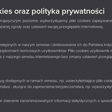
kies oraz polityka prywatności
AMINU IMPREZ
 najwyższym poziomie wykorzystujemy pliki cookies zapisywane
nej zgody oraz ustawień swojej przeglądarki internetowej.
 dostępnych w naszym serwisie i dostosowania ich do Państwa indy
rzaniem danych osobowych – zgodnie z art.
D
rządzeniach końcowych użytkowników. Pliki cookies użytkownik 
ady (UE) 2016/679 z dnia 27 kwietnia 2016 r. w sprawie
nie z naszego serwisu internetowego bez zmiany ustawień przegląd
rzaniem danych osobowych i w sprawie swobodnego
tywy 95/46/WE (og
ó
lne rozporządzenie o ochronie
K
-
zaniem danych osobowych – zgodnie z art.
K
sług dostępnych w ramach serwisu, np. uwierzytelniające pliki c
dy (UE) 2016/679 z dnia 27 kwietnia 2016 r. w sprawie
zeństwa - służące do zapewnienia bezpieczeństwa, np. wykorzys
rzaniem danych osobowych i w sprawie swobodnego
ywy 95/46/WE (ogólne rozporządzenie o ochronie danych)
K
e zbieranie zanonimizowanych informacji statystycznych o sposobi
n
h jest Książnica Podlaska im. Łukasza Górnickiego