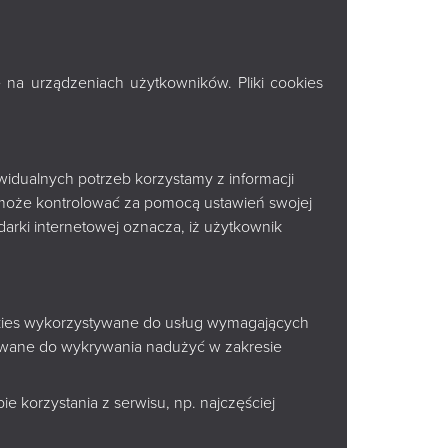
 na urządzeniach użytkowników. Pliki cookies
widualnych potrzeb korzystamy z informacji
o Regulaminu imprez
może kontrolować za pomocą ustawień swojej
arki internetowej oznacza, iż użytkownik
lauzula dotycząca przetwarzania
 Platforma X
lauzula dotycząca przetwarzania
ookies wykorzystywane do usług wymagających
- WhatsAPP
tywane do wykrywania nadużyć w zakresie
lauzula dotycząca przetwarzania
e korzystania z serwisu, np. najczęściej
a Facebooku i Instagramie