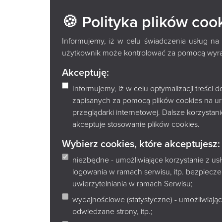
🍪 Polityka plików coo
DO REGUL
Informujemy, iż w celu świadczenia usług na
użytkownik może kontrolować za pomocą wyraża
Akceptuję:
Informujemy, iż w celu optymalizacji treści
Informacja Administratora w związku z przetwa
zapisanych za pomocą plików cookies na u
13 Rozporządzenia Parlamentu Europejskiego i R
przeglądarki internetowej. Dalsze korzysta
ochrony os
ó
b fizycznych w związku z przetwa
przepływu takich danych oraz uchylenia dyrek
akceptuje stosowanie plików cookies.
danych) – dalej RODO:
Wybierz cookies, które akceptujesz:
Informacja Administratora w związku z przetwar
niezbędne - umożliwiające korzystanie z u
13 Rozporządzenia Parlamentu Europejskiego i Ra
logowania w ramach serwisu, itp. bezpiec
ochrony osób fizycznych w związku z przetwa
przepływu takich danych oraz uchylenia dyrekt
uwierzytelniania w ramach Serwisu;
– dalej RODO:
wydajnościowe (statystyczne) - umożliwiając
odwiedzane strony, itp.;
Administratorem Pani/Pana danych osobowyc