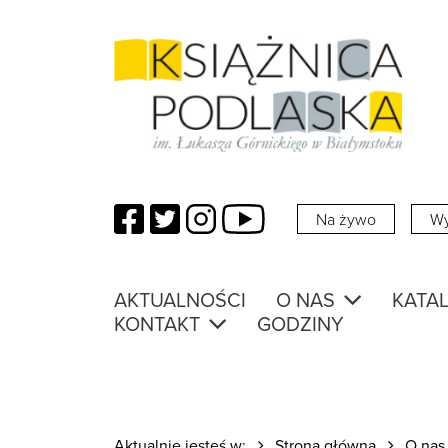
Facebook
Twitter
Instagram
YouTube
Na żywo
Wy
AKTUALNOŚCI
O NAS
KATAL
KONTAKT
GODZINY
Aktualnie jesteś w:
Strona główna
O nas