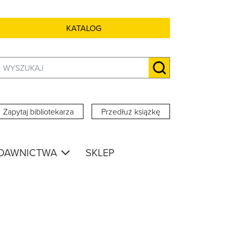
KATALOG
Szukaj:
SZUKAJ
Zapytaj bibliotekarza
Przedłuż książkę
DAWNICTWA
SKLEP