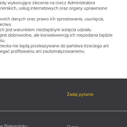
y wykonujące zlecenia na rzecz Administratora
rierskich, usług internetowych oraz organy uprawnione
woich danych oraz prawo ich sprostowania, usunięcia,
zeciwu
h jest warunkiem niezbędnym wzięcia udziału
est dobrowolne, ale konsekwencją ich niepodania będzie
iu.
ecka nie będą przekazywane do państwa trzeciego ani
dlegać profilowaniu ani zautomatyzowanemu
Zadaj pytanie
 w Białymstoku
O nas