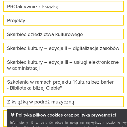
PROaktywnie z książką
Projekty
Skarbiec dziedzictwa kulturowego
Skarbiec kultury – edycja II – digitalizacja zasobów
Skarbiec kultury – edycja III – usługi elektroniczne
w administracji
Szkolenia w ramach projektu "Kultura bez barier
- Biblioteka bliżej Ciebie"
Z książką w podróż muzyczną
🍪 Polityka plików cookies oraz polityka prywatności
Z gry do książki, z książki do gry. Strategia gry
w animacji czytelnictwa
Informujemy, iż w celu świadczenia usług na najwyższym poziomie wyk