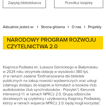
Zapytaj bibliotekarza
Przedłuż książkę
Aktualnie jesteś w:
Strona główna
O nas
Projekty
NARODOWY PROGRAM ROZWOJU
CZYTELNICTWA 2.0
Książnica Podlaska im. Łukasza Górnickiego w Białymstoku
w 2024 roku otrzymała dotację w wysokości 380 tyś.
zł w ramach zadania "Dofinansowania dla bibliotek
publicznych na zakup nowości wydawniczych oraz usługi
zdalnego dostępu do książek w formatach e-booków i/lub
audiobooków i/lub synchrobooków - Priorytet 1, Kierunek
interwencji 1.1. w ramach NPRCz 2.0. Grupą odbiorców
docelowych są czytelnicy i użytkownicy Książnicy Podlaskiej,
którzy w ramach wsparcia NPRCz 2.0. będą mogli korzystać