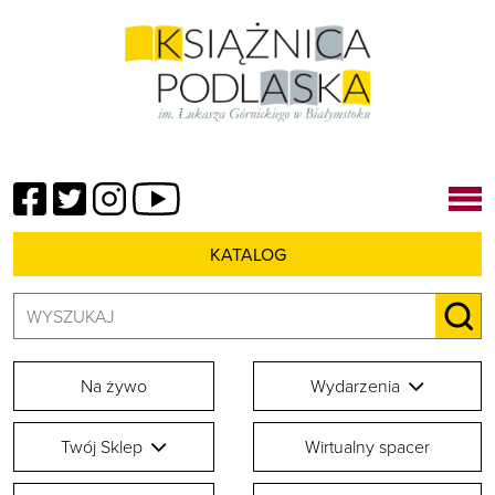
Facebook
Twitter
Instagram
YouTube
KATALOG
Szukaj:
SZU
Na żywo
Wydarzenia
Twój Sklep
Wirtualny spacer