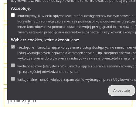
użytkowników. Pliki cookies użytkownik może kontrolować za pomocą wyrażane
Akceptuję:
„Z książką w podróż do świata nauki” – nowy
projekt czytelniczy Książnicy Podlaskiej
Informujemy, iż w celu optymalizacji treści dostępnych w naszym serwisie
korzystamy z informacji zapisanych za pomocą plików cookies na urządze
może kontrolować za pomocą ustawień swojej przeglądarki internetowej. 
Zabezpieczenie zbiorów bibliotecznych
zmiany ustawień przeglądarki internetowej oznacza, iż użytkownik akceptu
w technologii radiowej identyfikacji - RFID
Wybierz cookies, które akceptujesz:
niezbędne - umożliwiające korzystanie z usług dostępnych w ramach serwi
Zakończył się Festiwal Literacki „Autorzy i książki”
usług wymagających logowania w ramach serwisu, itp. bezpieczeństwa - s
– edycja VI „bliżej Natury”
wykorzystywane do wykrywania nadużyć w zakresie uwierzytelniania w ra
wydajnościowe (statystyczne) - umożliwiające zbieranie zanonimizowanych 
np. najczęściej odwiedzane strony, itp.;
Zakup nowości wydawniczych do bibliotek
publicznych
funkcjonalne - umożliwiające zapamiętanie wybranych przez Użytkownika us
Akceptuję
Zakup nowości wydawniczych do bibliotek
publicznych